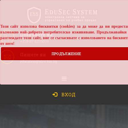
Този сайт използва бисквитки (cookies) за да може да ви предост
възможно най-доброто потребителско изживяване. Продължавайки 
Позвънете ни
разглеждате този сайт, вие се съгласявате с използването на бискви
+359 87 6355059
от него!
ПРОДЪЛЖЕНИЕ
Пишете ни
education@nlcv.bas.bg
ВХОД